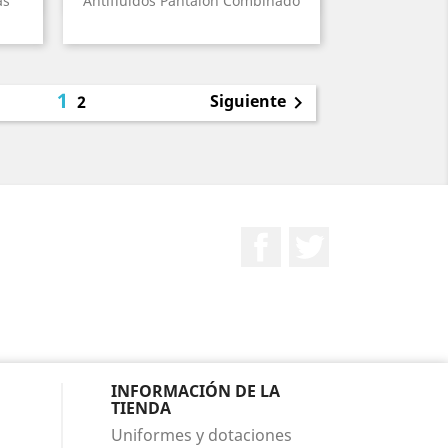
as
Antifluidos Pantalón Combinado
1
Siguiente
2

Facebook
Twitter
INFORMACIÓN DE LA
TIENDA
Uniformes y dotaciones