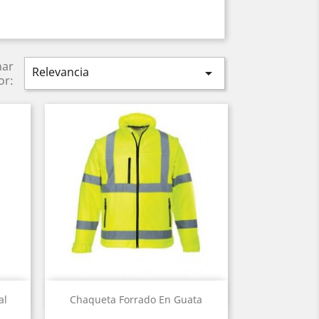
nar
Relevancia

or:
Vista rápida

al
Chaqueta Forrado En Guata