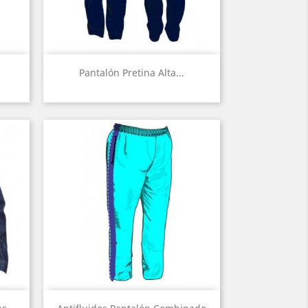
Vista rápida

Pantalón Pretina Alta...
Vista rápida
