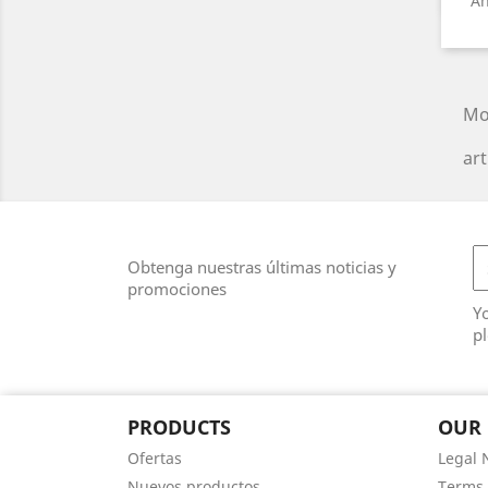
An
Mo
art
Obtenga nuestras últimas noticias y
promociones
Y
pl
PRODUCTS
OUR
Ofertas
Legal 
Nuevos productos
Terms 