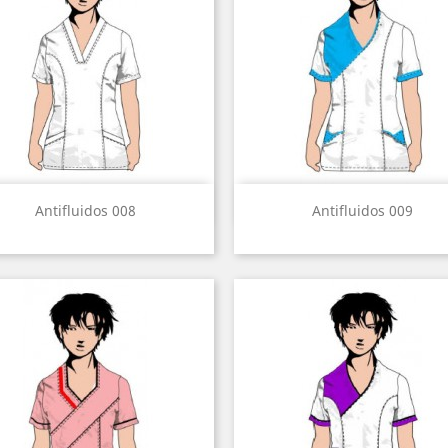
Vista rápida
Vista rápida


Antifluidos 008
Antifluidos 009