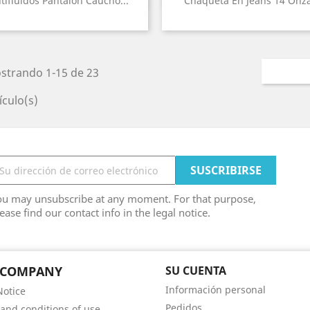
tifluidos Pantalón Caucho...
Chaqueta En Jeans 14 Onz
strando 1-15 de 23
ículo(s)
ou may unsubscribe at any moment. For that purpose,
ease find our contact info in the legal notice.
 COMPANY
SU CUENTA
Información personal
Notice
Pedidos
and conditions of use