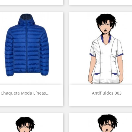
Vista rápida
Vista rápida


Chaqueta Moda Líneas...
Antifluidos 003