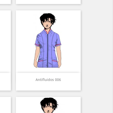
Vista rápida

Antifluidos 006