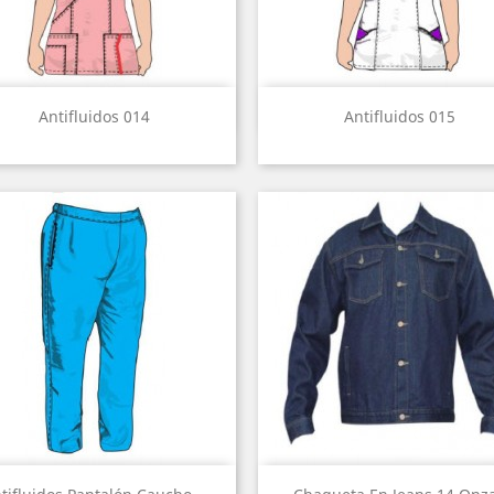
Vista rápida
Vista rápida


Antifluidos 014
Antifluidos 015
Vista rápida
Vista rápida

