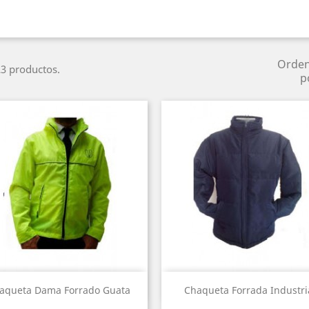
Orde
3 productos.
p
Vista rápida
Vista rápida


aqueta Dama Forrado Guata
Chaqueta Forrada Industri