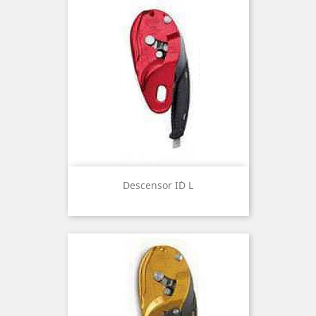
Descensor I´D L