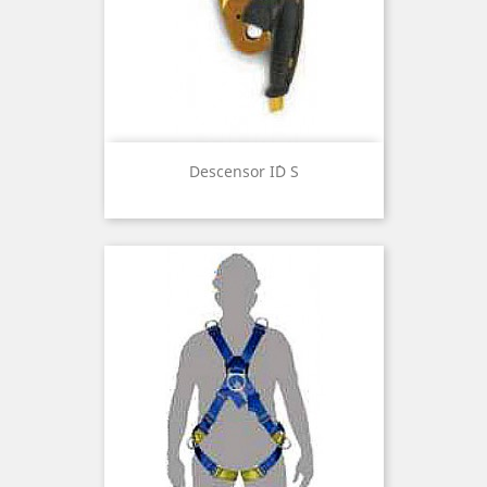
Descensor I´D S