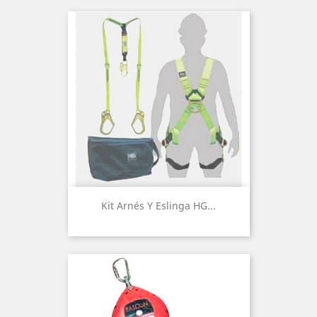
Kit Arnés Y Eslinga HG...