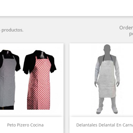
Orde
 productos.
p
Vista rápida
Vista rápida


Peto Pizero Cocina
Delantales Delantal En Carn