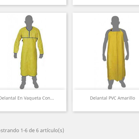
Vista rápida
Vista rápida


Delantal En Vaqueta Con...
Delantal PVC Amarillo
trando 1-6 de 6 artículo(s)