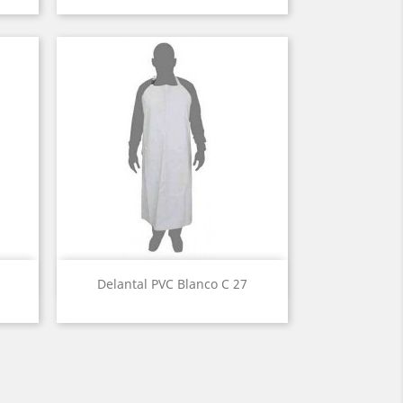
Vista rápida

Delantal PVC Blanco C 27