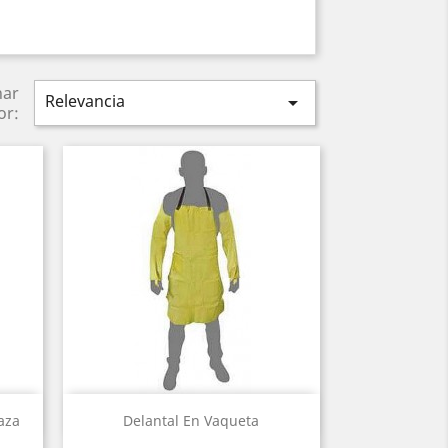
nar
Relevancia

or:
Vista rápida

aza
Delantal En Vaqueta