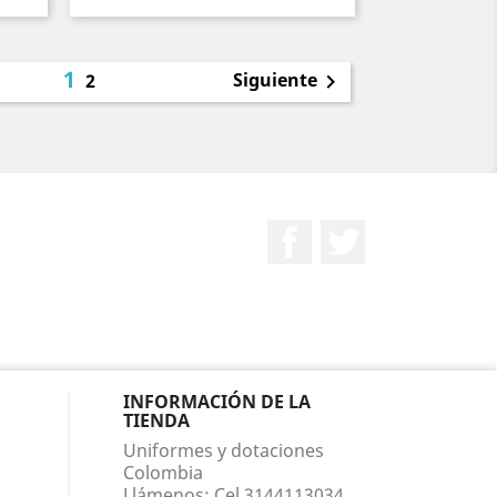
1
Siguiente
2

Facebook
Twitter
INFORMACIÓN DE LA
TIENDA
Uniformes y dotaciones
Colombia
Llámenos:
Cel 3144113034