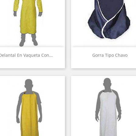
Vista rápida
Vista rápida


Delantal En Vaqueta Con...
Gorra Tipo Chavo