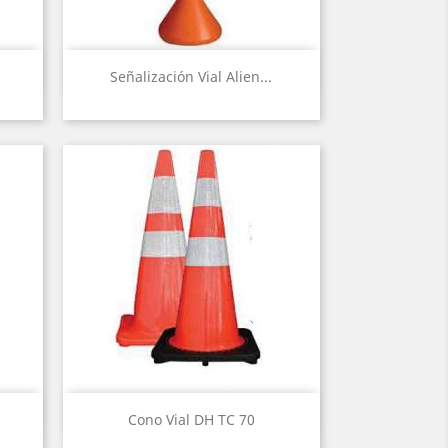
Vista rápida

Señalización Vial Alien...
Vista rápida

Cono Vial DH TC 70