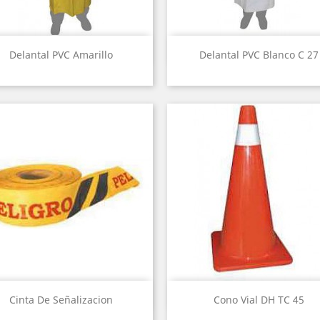
Vista rápida
Vista rápida


Delantal PVC Amarillo
Delantal PVC Blanco C 27
Vista rápida
Vista rápida


Cinta De Señalizacion
Cono Vial DH TC 45