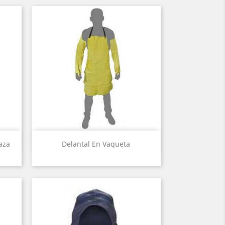
Vista rápida

aza
Delantal En Vaqueta