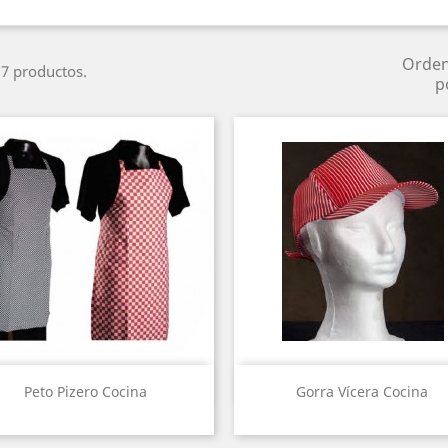
Orde
7 productos.
p
Vista rápida
Vista rápida


Peto Pizero Cocina
Gorra Vícera Cocina