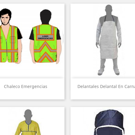
Vista rápida
Vista rápida


Chaleco Emergencias
Delantales Delantal En Carn