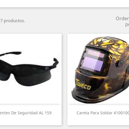
Orde
7 productos.
p
Vista rápida
Vista rápida


entes De Seguridad AL 159
Careta Para Soldar 410010