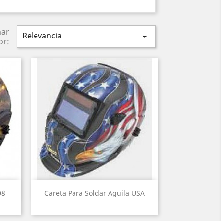
nar
Relevancia

or:
Vista rápida

08
Careta Para Soldar Aguila USA