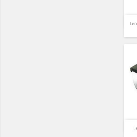
Len
L