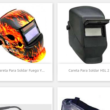
Vista rápida
Vista rápida


areta Para Soldar Fuego Y...
Careta Para Soldar HSL 2