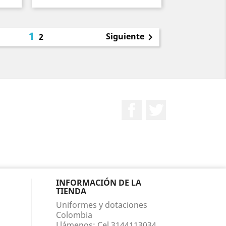
1
Siguiente
2

Facebook
Twitter
INFORMACIÓN DE LA
TIENDA
Uniformes y dotaciones
Colombia
Llámenos:
Cel 3144113034