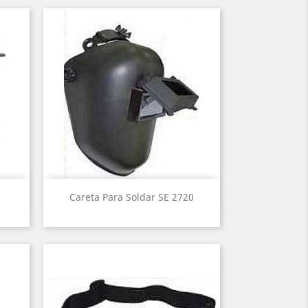
Vista rápida

Careta Para Soldar SE 2720