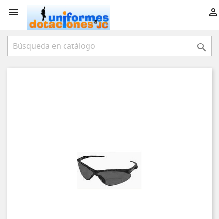


