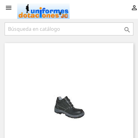


