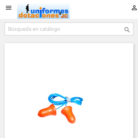


