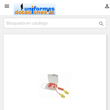


