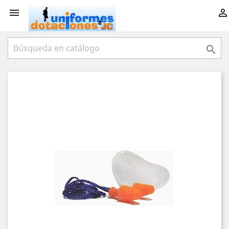


