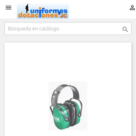


