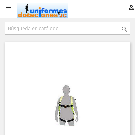


