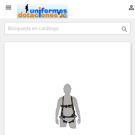


