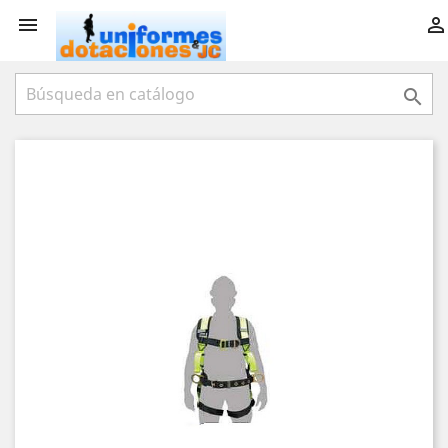


