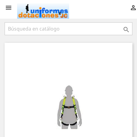


