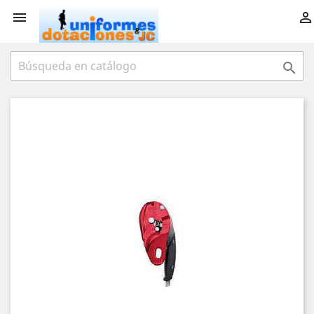


