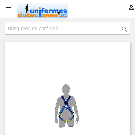


