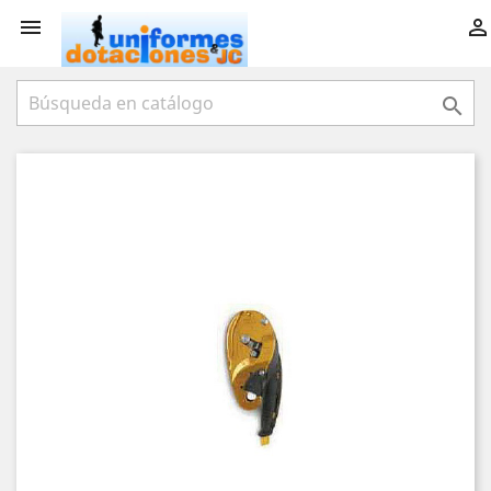


