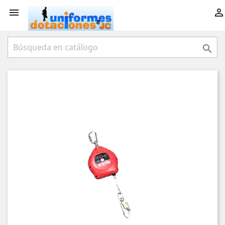


